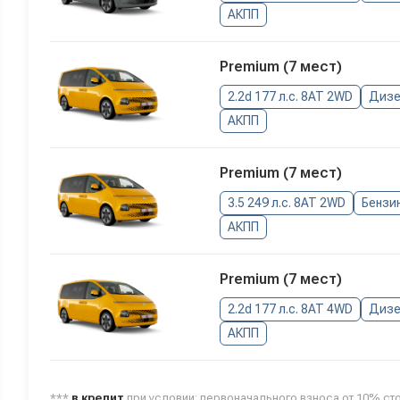
АКПП
Premium (7 мест)
2.2d 177 л.с. 8AT 2WD
Дизе
АКПП
Premium (7 мест)
3.5 249 л.с. 8AT 2WD
Бензи
АКПП
Premium (7 мест)
2.2d 177 л.с. 8AT 4WD
Дизе
АКПП
***
в кредит
при условии: первоначального взноса от 10% ст