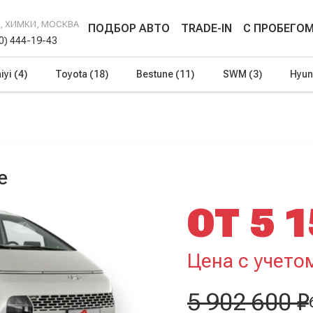
Г, ХИМКИ, МОСКВА
ПОДБОР АВТО
TRADE-IN
С ПРОБЕГО
00) 444-19-43
iyi
(4)
Toyota
(18)
Bestune
(11)
SWM
(3)
Hyun
е
ОТ 5 1
Цена с учето
5 902 600 ₽