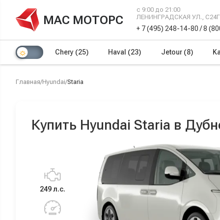
с 9:00 до 21:00
МАС МОТОРС
ЛЕНИНГРАДСКАЯ УЛ., С24
+ 7 (495) 248-14-80
/
8 (8
Chery
(25)
Haval
(23)
Jetour
(8)
Ka
Главная
/
Hyundai
/
Staria
Купить Hyundai Staria в Дубн
249 л.с.