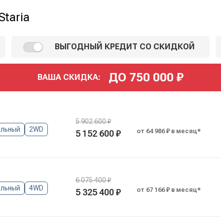
taria
ВЫГОДНЫЙ КРЕДИТ СО СКИДКОЙ
ДО
750 000
₽
ВАША СКИДКА:
5 902 600 ₽
льный
2WD
от 64 986 ₽ в месяц*
5 152 600 ₽
6 075 400 ₽
льный
4WD
от 67 166 ₽ в месяц*
5 325 400 ₽