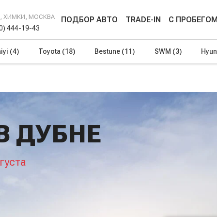
Г, ХИМКИ, МОСКВА
ПОДБОР АВТО
TRADE-IN
С ПРОБЕГО
00) 444-19-43
iyi
(4)
Toyota
(18)
Bestune
(11)
SWM
(3)
Hyun
В ДУБНЕ
густа