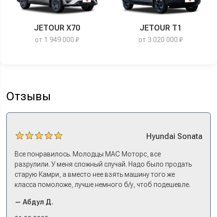
JETOUR X70
JETOUR T1
от 1 949 000 ₽
от 3 020 000 ₽
Отзывы
Hyundai
Sonata
Все понравилось. Молодцы МАС Моторс, все
разрулили. У меня сложный случай. Надо было продать
старую Камри, а вместо нее взять машину того же
класса помоложе, лучше немного б/у, чтоб подешевле.
Ну и автокредит найти не с лошадиными процентами. И
— Абдул Д.
либо самому всем этим заниматься – а работать когда?
Либо искать салон, где есть нормальный трейд-ин. И