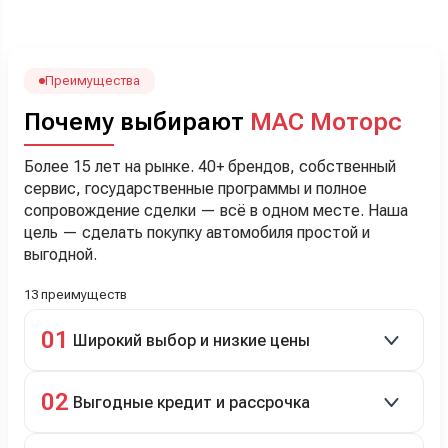
наверно, часа два мучили вопросами). Решили, что
лучше немного переплатить за новую, зато без пробега.
Наша Тигоша уже нас радует! Спасибо нашему
менеджеру Сергею, профессионал своего дела!
Преимущества
Почему выбирают
МАС Моторс
Более 15 лет на рынке. 40+ брендов, собственный
сервис, государственные программы и полное
сопровождение сделки — всё в одном месте. Наша
цель — сделать покупку автомобиля простой и
выгодной.
13 преимуществ
01
Широкий выбор и низкие цены
Скидки до 40%, более 40 брендов, новые и
02
Выгодные кредит и рассрочка
подержанные авто.
Кредит до 8 лет под 4,9% (до 3,5 млн руб.),