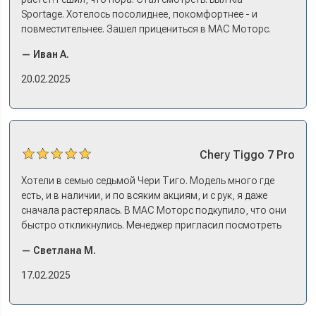
Sportage. Хотелось посолиднее, покомфортнее - и
повместительнее. Зашел прицениться в МАС Моторс.
Менеджер предложил «выбрать спиной». Сел в Дашинг -
— Иван А.
и прям мое! Даже не скажешь, что «китаец». Прям не
вылезая из него и порешали. Спортэйдж в трейд-ин
20.02.2025
забрали, я его пригнал на следующий день. Все быстро
оформили, и готово.
Chery
Tiggo 7 Pro
Хотели в семью седьмой Чери Тиго. Модель много где
есть, и в наличии, и по всяким акциям, и с рук, я даже
сначала растерялась. В МАС Моторс подкупило, что они
быстро откликнулись. Менеджер пригласил посмотреть
комплектации в наличии, ну и просто посидеть в ней,
— Светлана М.
примериться. Нам тут недалеко, пришли в салон - и в тот
же день купили машину! Неожиданно, но довольны! Все
17.02.2025
прошло классно: посмотрели Чери, посмотрели другие
кроссоверы б/у в ту же цену, посидели, подумали,
посчитали с кредитным специалистом. Анечку мы,