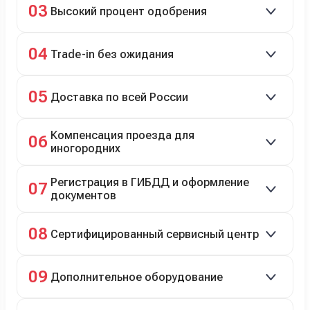
03
Высокий процент одобрения
рассрочка 0% на 2 года при первом взносе 35–50%.
98% заявок на кредит успешно одобряются.
04
Trade-in без ожидания
Зачёт рыночной стоимости старого авто сразу.
05
Доставка по всей России
Автовозом, Ж/Д, морем или перегоном водителем.
Компенсация проезда для
06
иногородних
До 20 000 руб. при предъявлении билетов.
Регистрация в ГИБДД и оформление
07
документов
Полное сопровождение.
08
Сертифицированный сервисный центр
Гарантийное и постгарантийное ТО, кузовной и
09
Дополнительное оборудование
технический ремонт.
Дооснащение аксессуарами и оборудованием.