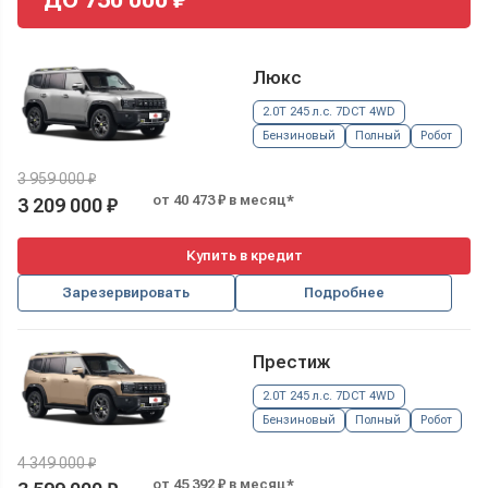
Люкс
2.0T 245 л.с. 7DCT 4WD
Бензиновый
Полный
Робот
3 959 000 ₽
от 40 473 ₽ в месяц*
3 209 000 ₽
Купить в кредит
Зарезервировать
Подробнее
Престиж
2.0T 245 л.с. 7DCT 4WD
Бензиновый
Полный
Робот
4 349 000 ₽
от 45 392 ₽ в месяц*