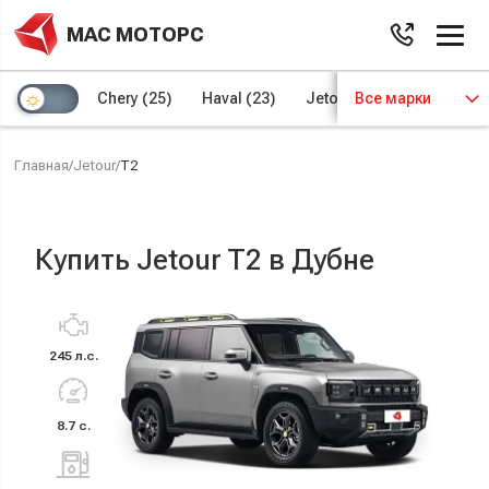
МАС МОТОРС
Chery
(25)
Haval
(23)
Jetour
Все марки
(8)
Kaiyi
(4)
Главная
/
Jetour
/
T2
Купить Jetour T2 в Дубне
245 л.с.
8.7 с.