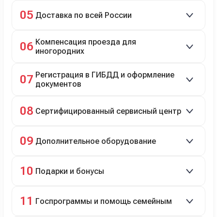
Зачёт рыночной стоимости старого авто сразу.
05
Доставка по всей России
Автовозом, Ж/Д, морем или перегоном водителем.
Компенсация проезда для
06
иногородних
До 20 000 руб. при предъявлении билетов.
Регистрация в ГИБДД и оформление
07
документов
Полное сопровождение.
08
Сертифицированный сервисный центр
Гарантийное и постгарантийное ТО, кузовной и
09
Дополнительное оборудование
технический ремонт.
Дооснащение аксессуарами и оборудованием.
10
Подарки и бонусы
Комплект зимней резины в подарок, скидки по
11
Госпрограммы и помощь семейным
программе лояльности.