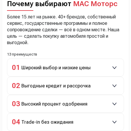
Почему выбирают
МАС Моторс
Более 15 лет на рынке. 40+ брендов, собственный
сервис, государственные программы и полное
сопровождение сделки — всё в одном месте. Наша
цель — сделать покупку автомобиля простой и
выгодной.
13 преимуществ
01
Широкий выбор и низкие цены
Скидки до 40%, более 40 брендов, новые и
02
Выгодные кредит и рассрочка
подержанные авто.
Кредит до 8 лет под 4,9% (до 3,5 млн руб.),
03
Высокий процент одобрения
рассрочка 0% на 2 года при первом взносе 35–50%.
98% заявок на кредит успешно одобряются.
04
Trade-in без ожидания