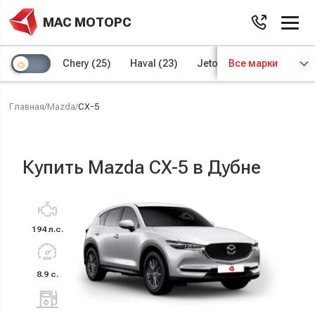
МАС МОТОРС
Chery
(25)
Haval
(23)
Jetour
Все марки
(8)
Kaiyi
(4)
Главная
/
Mazda
/
CX-5
Купить Mazda CX-5 в Дубне
194 л.с.
8.9 с.