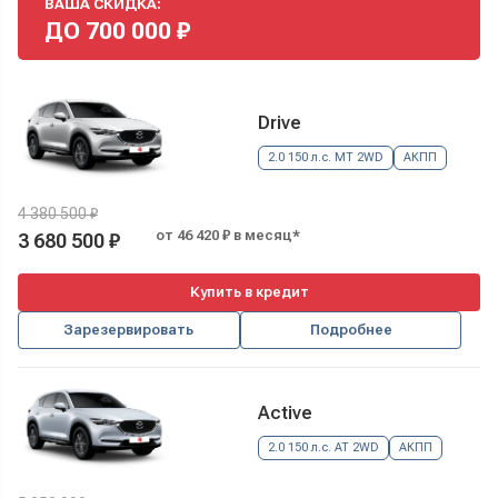
ВАША СКИДКА:
ДО
700 000
₽
Drive
2.0 150 л.с. MT 2WD
АКПП
4 380 500 ₽
от 46 420 ₽ в месяц*
3 680 500 ₽
Купить в кредит
Зарезервировать
Подробнее
Active
2.0 150 л.с. AT 2WD
АКПП