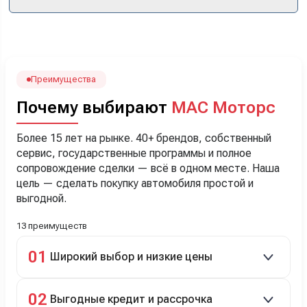
кроссоверы б/у в ту же цену, посидели, подумали,
посчитали с кредитным специалистом. Анечку мы,
наверно, часа два мучили вопросами). Решили, что
лучше немного переплатить за новую, зато без пробега.
Наша Тигоша уже нас радует! Спасибо нашему
менеджеру Сергею, профессионал своего дела!
Преимущества
Почему выбирают
МАС Моторс
Более 15 лет на рынке. 40+ брендов, собственный
сервис, государственные программы и полное
сопровождение сделки — всё в одном месте. Наша
цель — сделать покупку автомобиля простой и
выгодной.
13 преимуществ
01
Широкий выбор и низкие цены
Скидки до 40%, более 40 брендов, новые и
02
Выгодные кредит и рассрочка
подержанные авто.