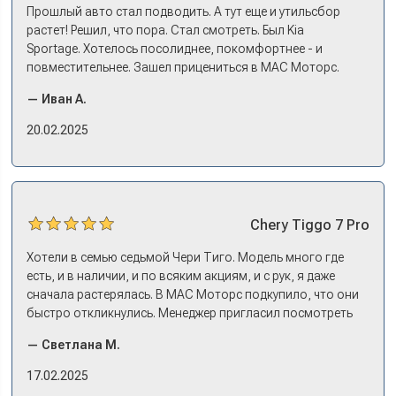
Прошлый авто стал подводить. А тут еще и утильсбор
растет! Решил, что пора. Стал смотреть. Был Kia
Sportage. Хотелось посолиднее, покомфортнее - и
повместительнее. Зашел прицениться в МАС Моторс.
Менеджер предложил «выбрать спиной». Сел в Дашинг -
— Иван А.
и прям мое! Даже не скажешь, что «китаец». Прям не
вылезая из него и порешали. Спортэйдж в трейд-ин
20.02.2025
забрали, я его пригнал на следующий день. Все быстро
оформили, и готово.
Chery
Tiggo 7 Pro
Хотели в семью седьмой Чери Тиго. Модель много где
есть, и в наличии, и по всяким акциям, и с рук, я даже
сначала растерялась. В МАС Моторс подкупило, что они
быстро откликнулись. Менеджер пригласил посмотреть
комплектации в наличии, ну и просто посидеть в ней,
— Светлана М.
примериться. Нам тут недалеко, пришли в салон - и в тот
же день купили машину! Неожиданно, но довольны! Все
17.02.2025
прошло классно: посмотрели Чери, посмотрели другие