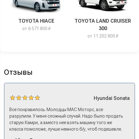
TOYOTA HIACE
TOYOTA LAND CRUISER
300
от 6 571 800 ₽
от 11 202 800 ₽
Отзывы
Hyundai
Sonata
Все понравилось. Молодцы МАС Моторс, все
разрулили. У меня сложный случай. Надо было продать
старую Камри, а вместо нее взять машину того же
класса помоложе, лучше немного б/у, чтоб подешевле.
Ну и автокредит найти не с лошадиными процентами. И