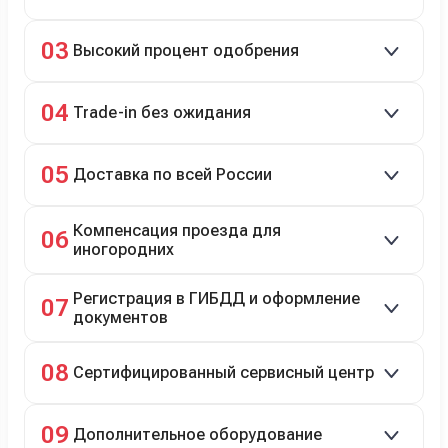
Кредит до 8 лет под 4,9% (до 3,5 млн руб.),
03
Высокий процент одобрения
рассрочка 0% на 2 года при первом взносе 35–50%.
98% заявок на кредит успешно одобряются.
04
Trade-in без ожидания
Зачёт рыночной стоимости старого авто сразу.
05
Доставка по всей России
Автовозом, Ж/Д, морем или перегоном водителем.
Компенсация проезда для
06
иногородних
До 20 000 руб. при предъявлении билетов.
Регистрация в ГИБДД и оформление
07
документов
Полное сопровождение.
08
Сертифицированный сервисный центр
Гарантийное и постгарантийное ТО, кузовной и
09
Дополнительное оборудование
технический ремонт.