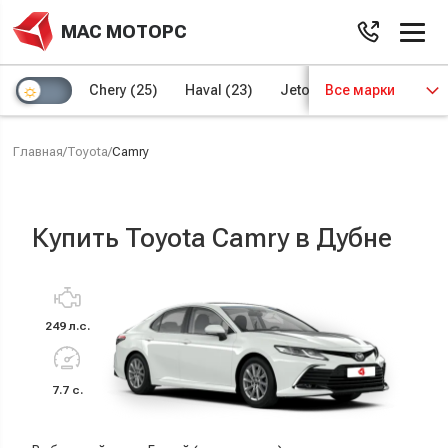
МАС МОТОРС
Chery
(25)
Haval
(23)
Jetour
Все марки
(8)
Kaiyi
(4)
Главная
/
Toyota
/
Camry
Купить Toyota Camry в Дубне
249 л.с.
7.7 с.