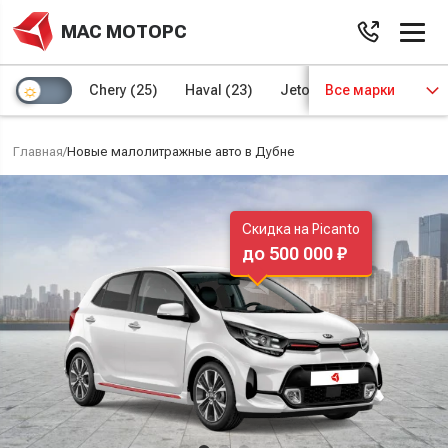
МАС МОТОРС
Chery
(25)
Haval
(23)
Jetour
Все марки
(8)
Kaiyi
(4)
Главная
/
Новые малолитражные авто в Дубне
Скидка на Picanto
до 500 000 ₽